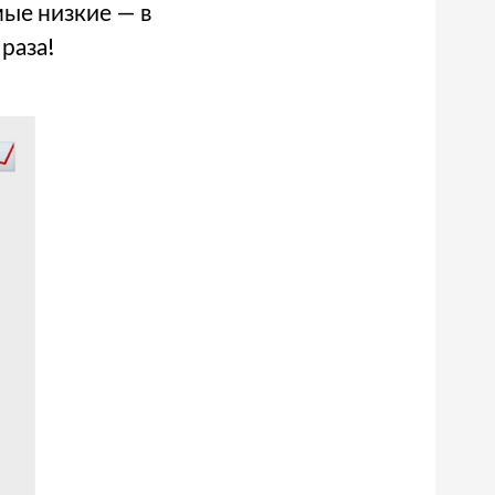
мые низкие — в
раза!