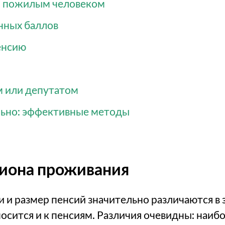
и пожилым человеком
нных баллов
енсию
м или депутатом
льно: эффективные методы
иона проживания
и и размер пенсий значительно различаются в 
носится и к пенсиям. Различия очевидны: наи