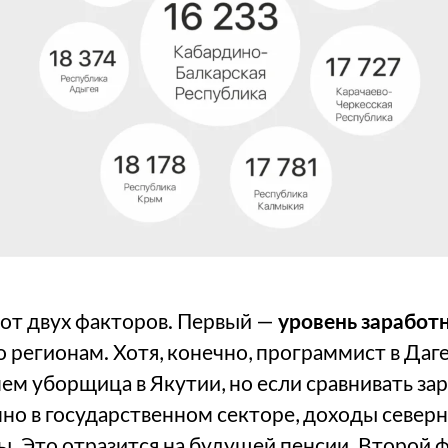
 от двух факторов. Первый —
уровень заработ
 регионам. Хотя, конечно, программист в Даге
ем уборщица в Якутии, но если сравнивать зар
но в государственном секторе, доходы север
ны. Это отразится на будущей пенсии. Второй