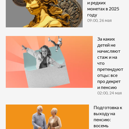
и редких
монетах в 2025
году
09:00, 26 мая
За каких
детей не
начисляют
стаж и на
что
претендуют
отцы: все
про декрет
и пенсию
02:00, 24 мая
Подготовка к
выходу на
пенсию:
восемь