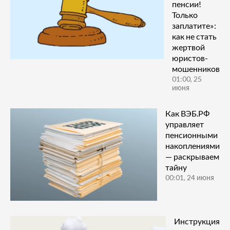
пенсии!
Только
заплатите»:
как не стать
жертвой
юристов-
мошенников
01:00, 25
июня
Как ВЭБ.РФ
управляет
пенсионными
накоплениями
— раскрываем
тайну
00:01, 24 июня
Инструкция