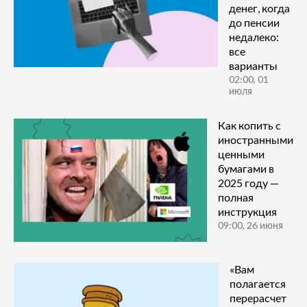
денег, когда
до пенсии
недалеко:
все
варианты
02:00, 01
июля
Как копить с
иностранными
ценными
бумагами в
2025 году —
полная
инструкция
09:00, 26 июня
«Вам
полагается
перерасчет