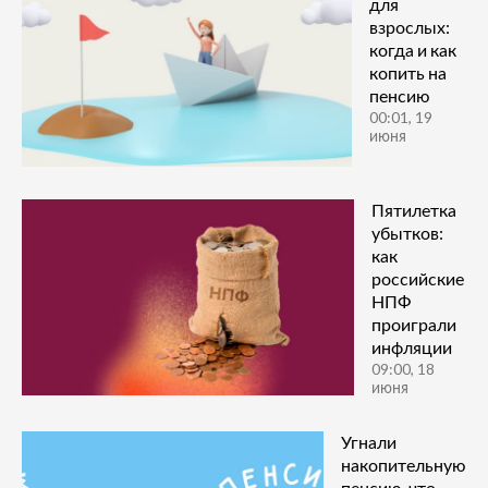
для
взрослых:
когда и как
копить на
пенсию
00:01, 19
июня
Пятилетка
убытков:
как
российские
НПФ
проиграли
инфляции
09:00, 18
июня
Угнали
накопительную
пенсию, что