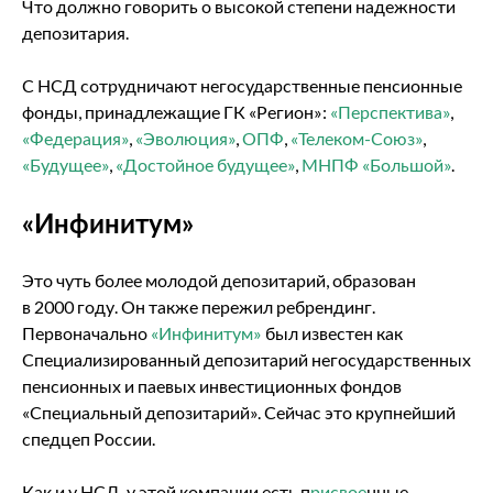
Что должно говорить о высокой степени надежности
депозитария.
С НСД сотрудничают негосударственные пенсионные
фонды, принадлежащие ГК «Регион»:
«Перспектива»
,
«Федерация»
,
«Эволюция»
,
ОПФ
,
«Телеком-Союз»
,
«Будущее»
,
«Достойное будущее»
,
МНПФ «Большой»
.
«Инфинитум»
Это чуть более молодой депозитарий, образован
в 2000 году. Он также пережил ребрендинг.
Первоначально
«Инфинитум»
был известен как
Специализированный депозитарий негосударственных
пенсионных и паевых инвестиционных фондов
«Специальный депозитарий». Сейчас это крупнейший
спедцеп России.
Как и у НСД, у этой компании есть п
рисвое
нные