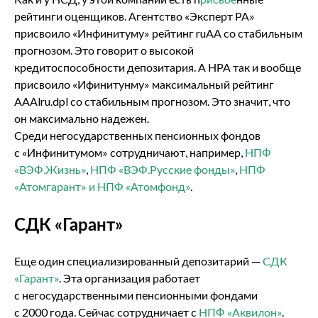
рейтинги оценщиков. Агентство «Эксперт РА»
присвоило «Инфинитуму» рейтинг ruAA со стабильным
прогнозом. Это говорит о высокой
кредитоспособности депозитария. А НРА так и вообще
присвоило «Ифинитунму» максимальный рейтинг
AAAlru.dpl со стабильным прогнозом. Это значит, что
он максимально надежен.
Среди негосударственных пенсионных фондов
с «Инфинитумом» сотрудничают, например,
НПФ
«ВЭФ.Жизнь»
,
НПФ «ВЭФ.Русские фонды»
,
НПФ
«Атомгарант» и НПФ «Атомфонд»
.
СДК «Гарант»
Еще один специализированный депозитарий —
СДК
«Гарант»
. Эта организация работает
с негосударственными пенсионными фондами
с 2000 года. Сейчас сотрудничает с
НПФ «Аквилон»
.