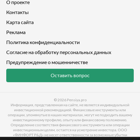
О проекте
Контакты
Карта сайта
Реклама
Политика конфиденциальности
Согласие на обработку персональных данных
Предупреждение о мошенничестве
Оставить вопрос
© 2026
Pensiya.pro
Информация, представленная на сайте, не является индивидуальной
инвестиционной рекомендацией. Финансовые инструменты или
операции, упомянутые в наших материалах, могут не подходить вашему
инвестиционному профилю, опыту или финансовому положению.
Определение соответствия финансового инструмента или операции
инвестиционным целям, остается на усмотрение инвестора. ООО
«ФИНФОРТ Р&Д» не несет ответственности за возможные убытки
инвестора при совершении операций или инвестировании в финансовые