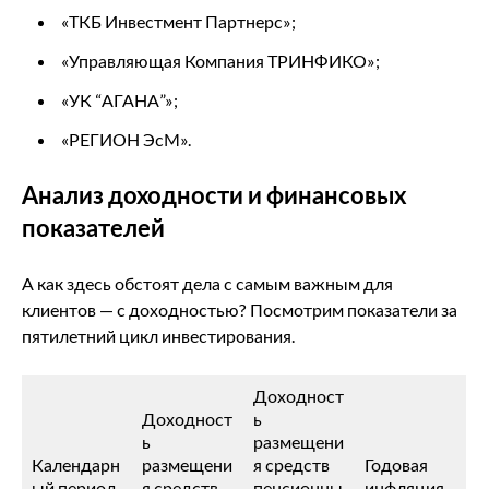
«ТКБ Инвестмент Партнерс»;
«Управляющая Компания ТРИНФИКО»;
«УК “АГАНА”»;
«РЕГИОН ЭсМ».
Анализ доходности и финансовых
показателей
А как здесь обстоят дела с самым важным для
клиентов — с доходностью? Посмотрим показатели за
пятилетний цикл инвестирования.
Доходност
Доходност
ь
ь
размещени
Календарн
размещени
я средств
Годовая
ый период
я средств
пенсионны
инфляция