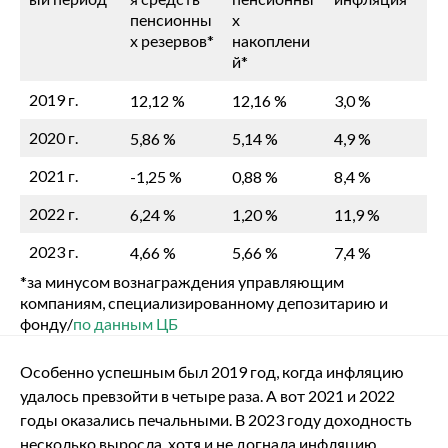
пенсионны
х
х резервов*
накоплени
й*
2019 г.
12,12 %
12,16 %
3,0 %
2020 г.
5,86 %
5,14 %
4,9 %
2021 г.
-1,25 %
0,88 %
8,4 %
2022 г.
6,24 %
1,20 %
11,9 %
2023 г.
4,66 %
5,66 %
7,4 %
*за минусом вознаграждения управляющим
компаниям, специализированному депозитарию и
фонду/
по данным ЦБ
Особенно успешным был 2019 год, когда инфляцию
удалось превзойти в четыре раза. А вот 2021 и 2022
годы оказались печальными. В 2023 году доходность
несколько выросла, хотя и не догнала инфляцию.