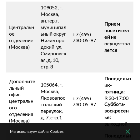
109052, г.
Москва,
вн.тер.г.
Прием
Центральн
муниципал
посетител
ое
ьный округ
+7 (495)
ей не
отделение
Нижегоро
730-05-97
осуществл
(Москва)
дский, ул.
яется
Смирновск
ая, д. 10,
стр. 8
Понедельн
Дополните
105064, г.
ик-
льный
Москва,
пятница:
офис
Яковоапос
9:30-17:00
+7 (495)
центральн
Суббота-
тольский
730-05-97
ого
воскресен
переулок,
отделения
ье:
д. 7, стр.1
(Москва)
выходной
Мы используем файлы Cookies
Понедельн