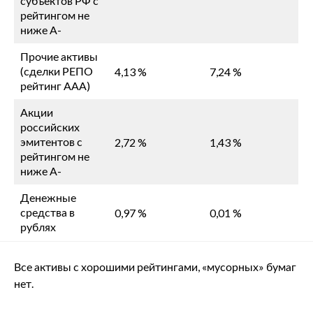
субъектов РФ с
рейтингом не
ниже А-
Прочие активы
(сделки РЕПО
4,13 %
7,24 %
рейтинг ААА)
Акции
российских
эмитентов с
2,72 %
1,43 %
рейтингом не
ниже А-
Денежные
средства в
0,97 %
0,01 %
рублях
Все активы с хорошими рейтингами, «мусорных» бумаг
нет.