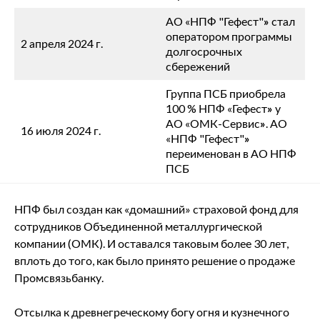
АО «НПФ "Гефест"
»
стал
оператором программы
2 апреля 2024 г.
долгосрочных
сбережений
Группа ПСБ приобрела
100 % НПФ «Гефест
»
у
АО «ОМК-Сервис
»
. АО
16 июля 2024 г.
«НПФ "Гефест"
»
переименован в АО НПФ
ПСБ
НПФ был создан как «домашний» страховой фонд для
сотрудников Объединенной металлургической
компании (ОМК). И оставался таковым более 30 лет,
вплоть до того, как было принято решение о продаже
Промсвязьбанку.
Отсылка к древнегреческому богу огня и кузнечного