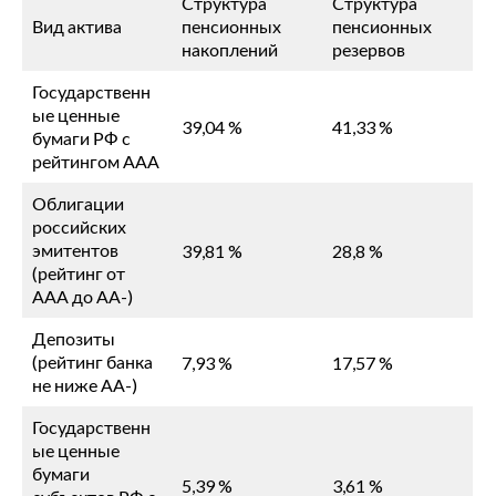
Структура
Структура
Вид актива
пенсионных
пенсионных
накоплений
резервов
Государственн
ые ценные
39,04 %
41,33 %
бумаги РФ с
рейтингом ААА
Облигации
российских
эмитентов
39,81 %
28,8 %
(рейтинг от
ААА до АА-)
Депозиты
(рейтинг банка
7,93 %
17,57 %
не ниже АА-)
Государственн
ые ценные
бумаги
5,39 %
3,61 %