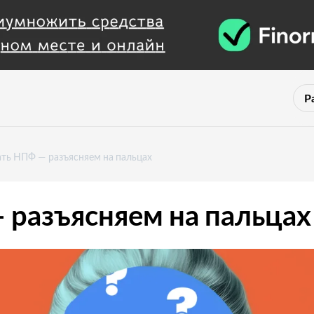
Р
ать НПФ — разъясняем на пальцах
 разъясняем на пальцах