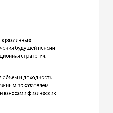
 в различные
ичения будущей пенсии
ционная стратегия,
я объем и доходность
 важным показателем
и взносами физических