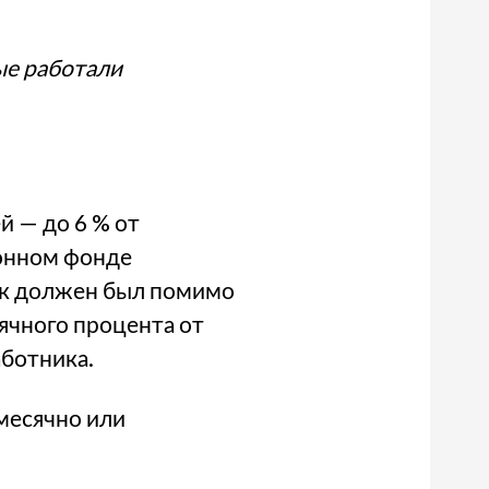
ые работали
й — до 6 % от
ионном фонде
ник должен был помимо
ячного процента от
аботника.
есячно или