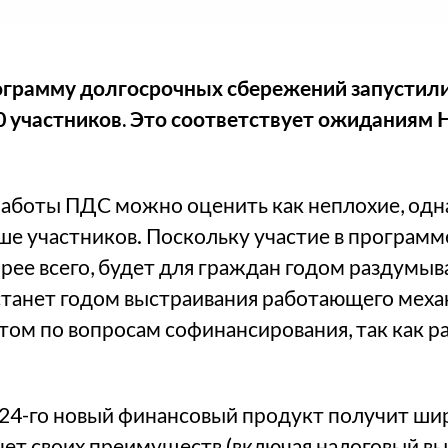
грамму долгосрочных сбережений запустили с
0 участников. Это соответствует ожиданиям 
работы ПДС можно оценить как неплохие, одн
ше участников. Поскольку участие в программ
орее всего, будет для граждан годом раздумыв
станет годом выстраивания работающего меха
м по вопросам софинансирования, так как р
024-го новый финансовый продукт получит ш
счет своих преимуществ (включая налоговый вы