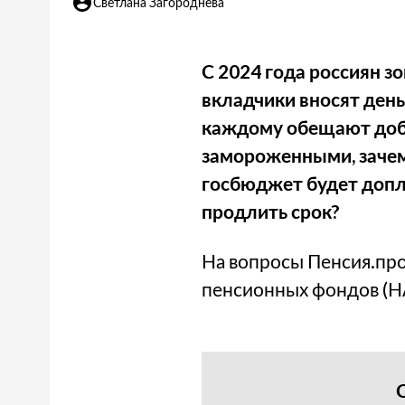
Светлана Загороднева
С 2024 года россиян з
вкладчики вносят день
каждому обещают добав
замороженными, зачем
госбюджет будет допл
продлить срок?
На вопросы Пенсия.пр
пенсионных фондов (Н