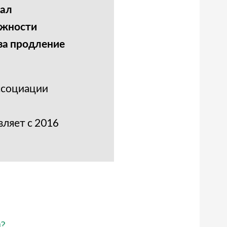
вал
лжности
 за продление
ссоциации
ляет с 2016
?