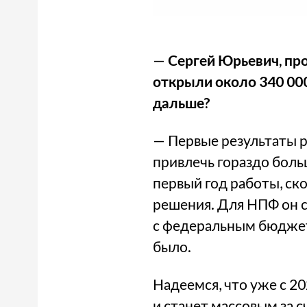
—
Сергей Юрьевич, про
открыли около 340 00
дальше?
— Первые результаты 
привлечь гораздо боль
первый год работы, ск
решения. Для НПФ он 
с федеральным бюджето
было.
Надеемся, что уже с 2
и станет массовым за 