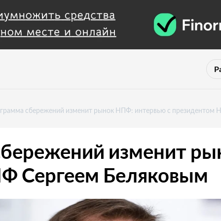
Р
ограмма сбережений изменит рынок НПФ: интервью с президентом
сбережений изменит ры
ПФ Сергеем Беляковым