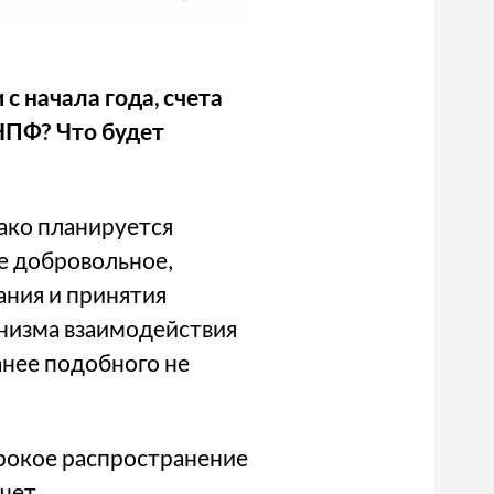
 начала года, счета
НПФ? Что будет
ако планируется
е добровольное,
ания и принятия
низма взаимодействия
анее подобного не
ирокое распространение
чет,