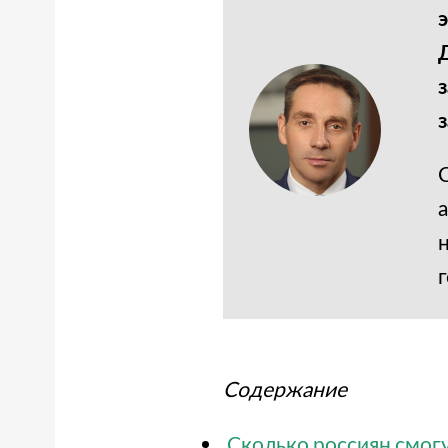
г
Содержание
Сколько россиян смог