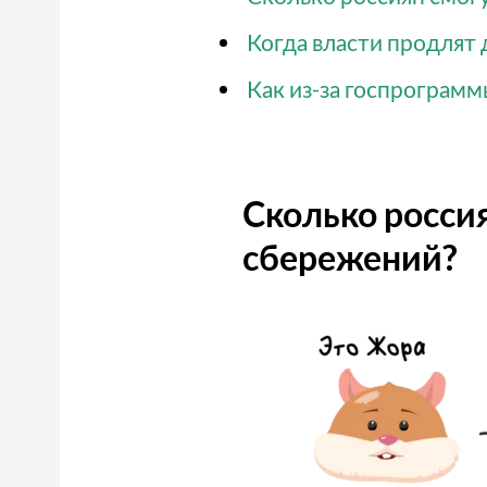
Когда власти продлят
Как из-за госпрограм
Сколько росси
сбережений?