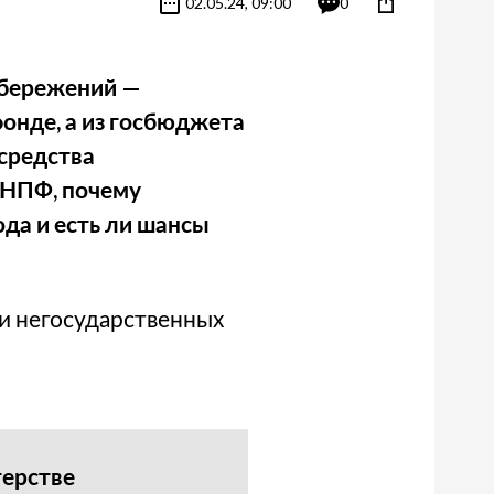
02.05.24, 09:00
0
сбережений —
фонде, а из госбюджета
 средства
 НПФ, почему
да и есть ли шансы
и негосударственных
терстве