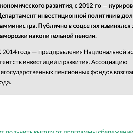
экономического развития, с 2012-го — куриро
Департамент инвестиционной политики в до
замминистра. Публично в соцсетях извинялся
заморозки накопительной пенсии.
С 2014 года — предправления Национальной а
агентств инвестиций и развития. Ассоциацию
негосударственных пенсионных фондов возглав
ода.
ут получить выгоду от программы сбережений