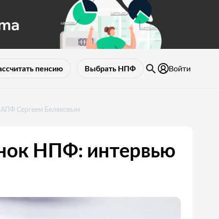
Войти
ассчитать пенсию
Выбрать НПФ
 НАПФ Сергеем Беляковым
нок НПФ: интервью