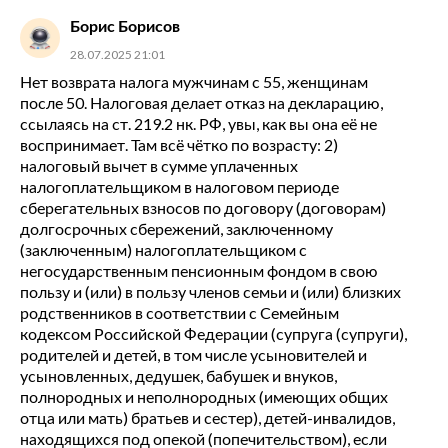
Борис Борисов
28.07.2025 21:01
Нет возврата налога мужчинам с 55, женщинам
после 50. Налоговая делает отказ на декларацию,
ссылаясь на ст. 219.2 нк. РФ, увы, как вы она её не
воспринимает. Там всё чётко по возрасту: 2)
налоговый вычет в сумме уплаченных
налогоплательщиком в налоговом периоде
сберегательных взносов по договору (договорам)
долгосрочных сбережений, заключенному
(заключенным) налогоплательщиком с
негосударственным пенсионным фондом в свою
пользу и (или) в пользу членов семьи и (или) близких
родственников в соответствии с Семейным
кодексом Российской Федерации (супруга (супруги),
родителей и детей, в том числе усыновителей и
усыновленных, дедушек, бабушек и внуков,
полнородных и неполнородных (имеющих общих
отца или мать) братьев и сестер), детей-инвалидов,
находящихся под опекой (попечительством), если