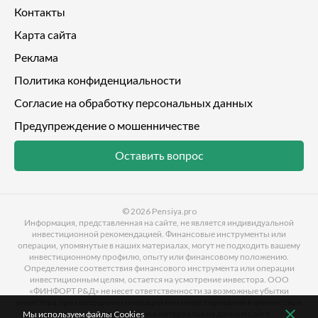
Контакты
Карта сайта
Реклама
Политика конфиденциальности
Согласие на обработку персональных данных
Предупреждение о мошенничестве
Оставить вопрос
© 2026
Pensiya.pro
Информация, представленная на сайте, не является индивидуальной
инвестиционной рекомендацией. Финансовые инструменты или
операции, упомянутые в наших материалах, могут не подходить вашему
инвестиционному профилю, опыту или финансовому положению.
Определение соответствия финансового инструмента или операции
инвестиционным целям, остается на усмотрение инвестора. ООО
«ФИНФОРТ Р&Д» не несет ответственности за возможные убытки
инвестора при совершении операций или инвестировании в финансовые
инструменты, упомянутые в материалах на данном сайте.
Мы используем файлы Cookies