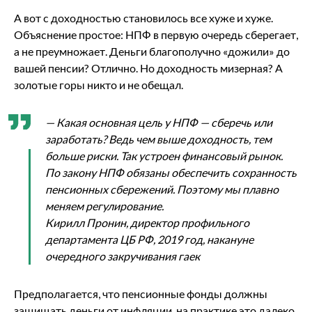
А вот с доходностью становилось все хуже и хуже.
Объяснение простое: НПФ в первую очередь сберегает,
а не преумножает. Деньги благополучно «дожили» до
вашей пенсии? Отлично. Но доходность мизерная? А
золотые горы никто и не обещал.
— Какая основная цель у НПФ — сберечь или
заработать? Ведь чем выше доходность, тем
больше риски. Так устроен финансовый рынок.
По закону НПФ обязаны обеспечить сохранность
пенсионных сбережений. Поэтому мы плавно
меняем регулирование.
Кирилл Пронин, директор профильного
департамента ЦБ РФ, 2019 год, накануне
очередного закручивания гаек
Предполагается, что пенсионные фонды должны
защищать деньги от инфляции, на практике это далеко