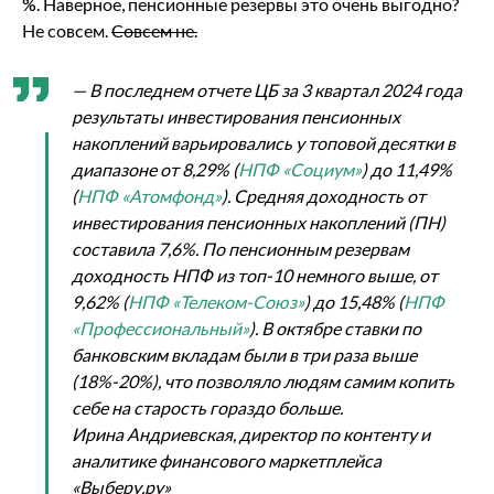
%. Наверное, пенсионные резервы это очень выгодно?
Не совсем.
Совсем не.
— В последнем отчете ЦБ за 3 квартал 2024 года
результаты инвестирования пенсионных
накоплений варьировались у топовой десятки в
диапазоне от 8,29% (
НПФ «Социум»
) до 11,49%
(
НПФ «Атомфонд»
). Средняя доходность от
инвестирования пенсионных накоплений (ПН)
составила 7,6%. По пенсионным резервам
доходность НПФ из топ-10 немного выше, от
9,62% (
НПФ «Телеком-Союз»
) до 15,48% (
НПФ
«Профессиональный»
). В октябре ставки по
банковским вкладам были в три раза выше
(18%-20%), что позволяло людям самим копить
себе на старость гораздо больше.
Ирина Андриевская, директор по контенту и
аналитике финансового маркетплейса
«Выберу.ру»