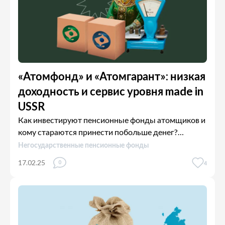
«Атомфонд» и «Атомгарант»: низкая
доходность и сервис уровня made in
USSR
Как инвестируют пенсионные фонды атомщиков и
кому стараются принести побольше денег?
Разобрались и объясняем.
Негосударственные пенсионные фонды
17.02.25
0
4