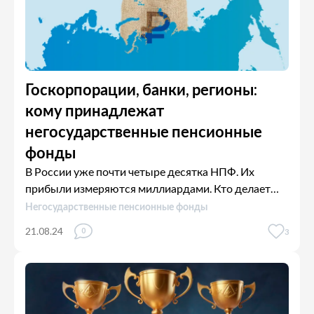
Госкорпорации, банки, регионы:
кому принадлежат
негосударственные пенсионные
фонды
В России уже почти четыре десятка НПФ. Их
прибыли измеряются миллиардами. Кто делает
деньги на этом бизнесе? Объясняем.
Негосударственные пенсионные фонды
21.08.24
0
3