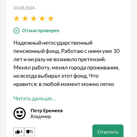
23.03.2024
Отзыв проверен
Надежный негосударственный
пенсионный фонд. Работаю с ними уже 10
лет и ни разу не возникло претензий.
Менял работу, менял города проживания,
но всегда выбирал этот фонд. Что
нравится: в любой момент можно легко
получить отчетность и увидеть сумму
Читать дальше...
накопленных средств. Доходность
нормальная.
Петр Еремеев
Владимир
Ответить
4
1