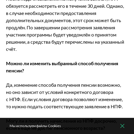
обязуется рассмотреть его в течение 30 дней. Однако,
в случае необходимости предоставления
дополнительных документов, этот срок может быть
продлён. По завершении рассмотрения заявления
участник программы будет уведомлён о принятом
решении, а средства будут перечислены на указанный
счёт.
Можно ли изменить выбранный способ получения
пенсии?
Да, изменение способа получения пенсии возможно,
но оно зависит от условий конкретного договора
с НПФ. Если условия договора позволяют изменение,
то нужно подать соответствующее заявление в НПФ.
Могу ли я получить начисления из НПФ досрочно,
Мы используем файлы Cookies
если я ещё не достиг пенсионного возраста?