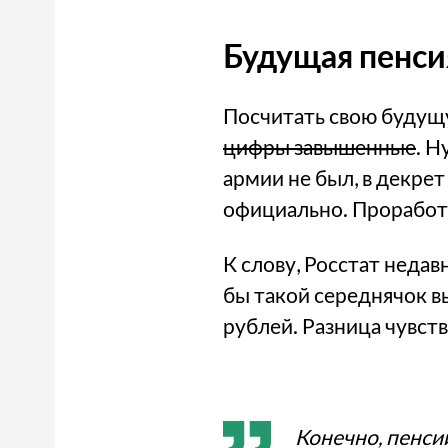
Будущая пенси
Посчитать свою будущ
цифры завышенные
. Н
армии не был, в декрет 
официально. Проработае
К слову, Росстат недав
бы такой середнячок в
рублей. Разница чувст
Конечно, пенси