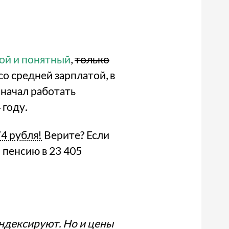
ой и понятный
,
только
со средней зарплатой, в
у начал работать
 году.
74 рубля!
Верите? Если
 пенсию в 23 405
ндексируют. Но и цены