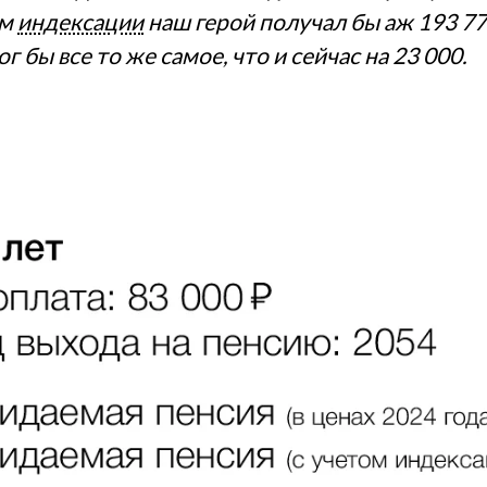
ом
индексации
наш герой получал бы аж 193 77
г бы все то же самое, что и сейчас на 23 000.