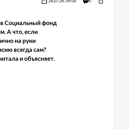
26.07.24, 09:00
0
т в Социальный фонд
. А что, если
лично на руки
нсию всегда сам?
итала и объясняет.