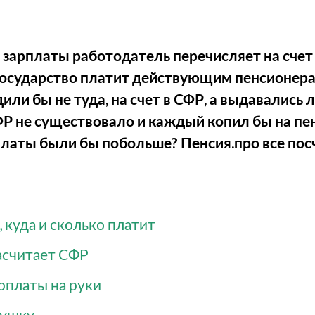
 зарплаты работодатель перечисляет на сче
 государство платит действующим пенсионерам
ли бы не туда, на счет в СФР, а выдавались 
Р не существовало и каждый копил бы на пе
латы были бы побольше? Пенсия.про все посч
 куда и сколько платит
асчитает СФР
арплаты на руки
душку