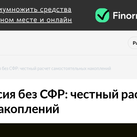
Р
я без СФР: честный расчет самостоятельных накоплений
ия без СФР: честный ра
акоплений