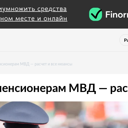
Р
нсионерам МВД — расчет и все нюансы
пенсионерам МВД — рас