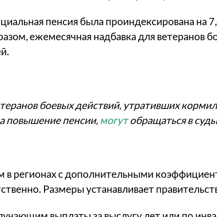
оциальная пенсия была проиндексирована на 7,
бразом, ежемесячная надбавка для ветеранов б
й.
теранов боевых действий, утративших кормиль
а повышение пенсии,
могут
обращаться в суды
 в регионах с дополнительными коэффициент
ственно. Размеры устанавливает правительст
учающим выплаты за выслугу лет или по инва