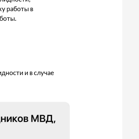
жу работы в
аботы.
идности и в случае