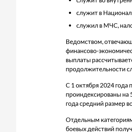
служит в Национал
служил в МЧС, нал
Ведомством, отвечающ
финансово-экономичес
выплаты рассчитываетс
продолжительности слу
С 1 октября 2024 года
проиндексированы на 5
года средний размер в
Отдельным категориям
боевых действий получ