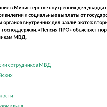
шие в Министерстве внутренних дел двадцать
ривилегии и социальные выплаты от государс
ы органов внутренних дел
различаются
: вто
 господдержки. «Пенсия ПРО» объясняет пор
дникам МВД.
сии сотрудников МВД
йских
дности
кормильца