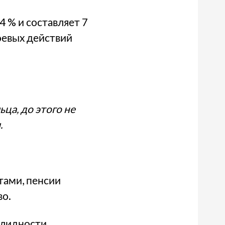
4 % и составляет 7
оевых действий
ца, до этого не
.
ами, пенсии
во.
лидности,