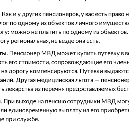
. Как и у других пенсионеров, у вас есть право 
ог по одному из объектов личного имущества
гу: можно не платить по одному из объектов.
гу региональная, не везде она есть.
ты
. Пенсионер МВД может купить путевку в 
ерть его стоимости, сопровождающие его член
ы на дорогу компенсируются. Путевки выдаютс
аний. Другая медицинская льгота — пенсион
ь лекарства из перечня предоставляемых бес
ы
. При выходе на пенсию сотрудники МВД могу
ли единовременную выплату на его приобрете
ще при службе.