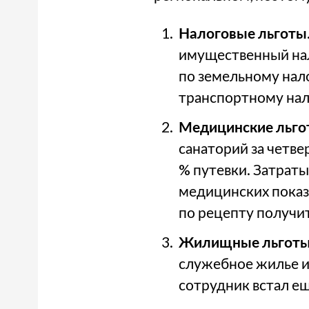
Налоговые льготы
имущественный нал
по земельному нало
транспортному нало
Медицинские льго
санаторий за четв
% путевки. Затрат
медицинских показ
по рецепту получит
Жилищные льгот
служебное жилье и
сотрудник встал е