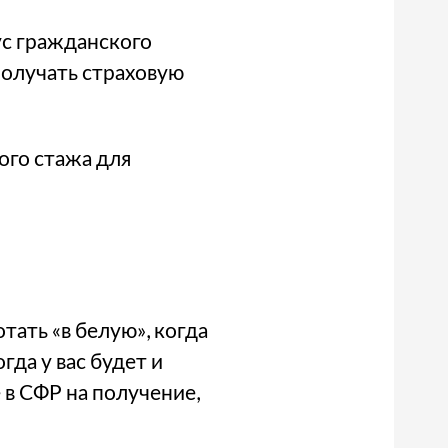
ус гражданского
получать страховую
ого стажа для
тать «в белую», когда
гда у вас будет и
е в СФР на получение,