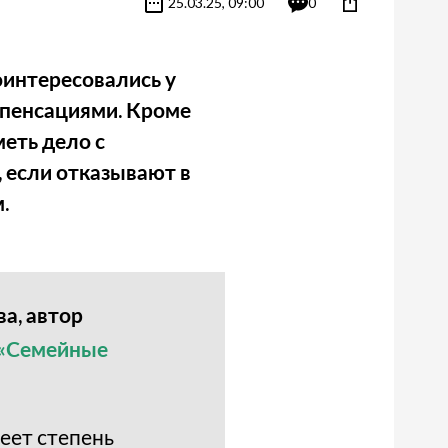
25.03.25, 09:00
0
оинтересовались у
мпенсациями. Кроме
еть дело с
 если отказывают в
.
а, автор
«Семейные
меет степень