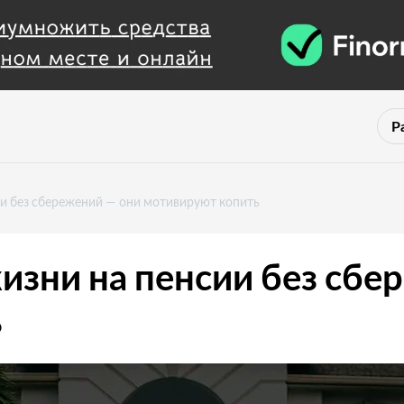
Р
ии без сбережений — они мотивируют копить
изни на пенсии без сбе
ь