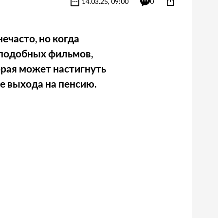
14.03.25, 09:00
0
нечасто, но когда
 подобных фильмов,
орая может настигнуть
ле выхода на пенсию.