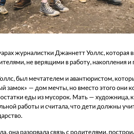
арах журналистки Джаннетт Уоллс, которая в
телями, не верящими в работу, накопления и
оллс, был мечтателем и авантюристом, кото
й замок» — дом мечты, но вместо этого они ко
 остатки еды из мусорок. Мать — художница, 
льной работы и считала, что дети должны учи
дарство.
а, она разорвала связь с родителями, построи