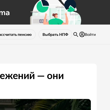
Войти
ассчитать пенсию
Выбрать НПФ
режений — они