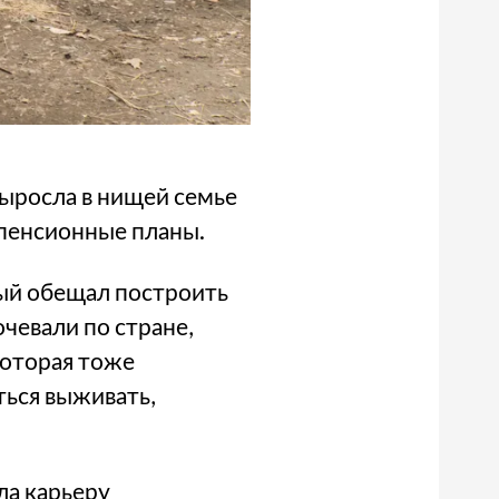
ыросла в нищей семье
 пенсионные планы.
рый обещал построить
чевали по стране,
которая тоже
ться выживать,
ла карьеру