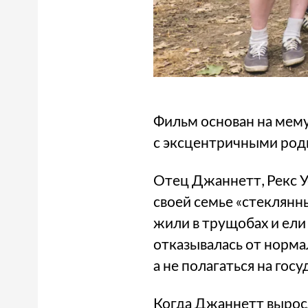
Фильм основан на мему
с эксцентричными роди
Отец Джаннетт, Рекс У
своей семье «стеклянны
жили в трущобах и ели
отказывалась от норма
а не полагаться на госу
Когда Джаннетт выросл