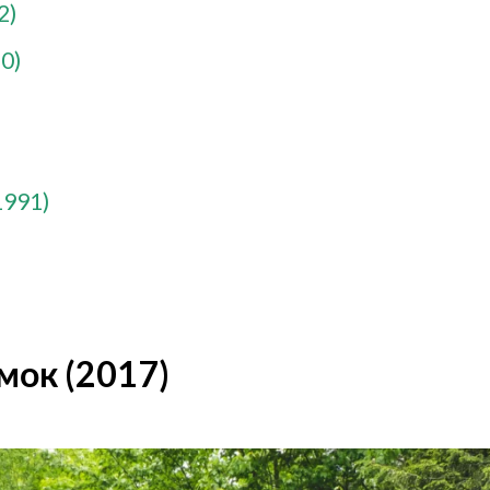
2)
0)
1991)
)
мок (2017)