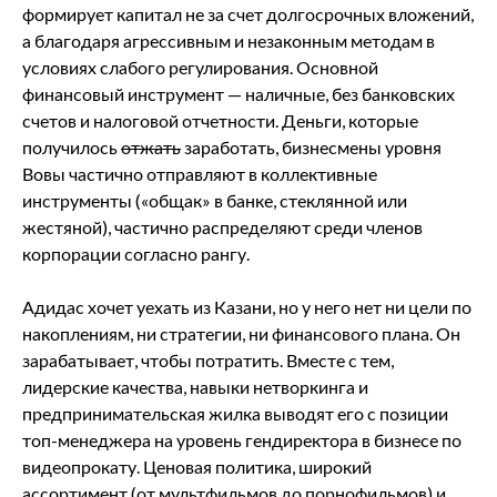
формирует капитал не за счет долгосрочных вложений,
а благодаря агрессивным и незаконным методам в
условиях слабого регулирования. Основной
финансовый инструмент — наличные, без банковских
счетов и налоговой отчетности. Деньги, которые
получилось
отжать
заработать, бизнесмены уровня
Вовы частично отправляют в коллективные
инструменты («общак» в банке, стеклянной или
жестяной), частично распределяют среди членов
корпорации согласно рангу.
Адидас хочет уехать из Казани, но у него нет ни цели по
накоплениям, ни стратегии, ни финансового плана. Он
зарабатывает, чтобы потратить. Вместе с тем,
лидерские качества, навыки нетворкинга и
предпринимательская жилка выводят его с позиции
топ-менеджера на уровень гендиректора в бизнесе по
видеопрокату. Ценовая политика, широкий
ассортимент (от мультфильмов до порнофильмов) и