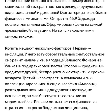
Герой «Теории большого взрыва» — пример инвестора с
минимальной толерантностью к риску, скрупулезным
ведением личной и домашней бухгалтерии, но слабыми
финансовыми знаниями. Он тратит 46,9 % дохода
после уплаты налогов. Сформировал «фонд на случай
чрезвычайной ситуации». Но вот с накоплениями
ситуация хуже.
Копить мешают несколько факторов. Первый —
инфляция. У него есть сберегательный счет, остальное
он хранит наличными, в ягодице Зеленого Фонаря и в
банке из-под арахисовой пасты. Второй — кредиты. Он
кредитует друзей, беспроцентно и с открытым сроком
возврата. Третий — его страсть к комиксам и гик-
коллекционированию. А еще он серфил «Амазон»,
разглядывая ножницы для удаления кутикул, не
исключено, он мог бы спустить состояние на
маркетплейсах. Во всем остальном его финансовая
стратегия — строгая бюджетная дисциплина,