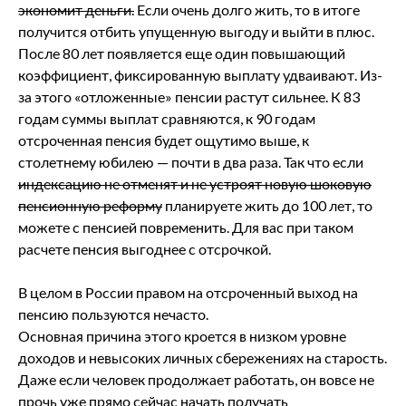
экономит деньги.
Если очень долго жить, то в итоге
получится отбить упущенную выгоду и выйти в плюс.
После 80 лет появляется еще один повышающий
коэффициент, фиксированную выплату удваивают. Из-
за этого «отложенные» пенсии растут сильнее. К 83
годам суммы выплат сравняются, к 90 годам
отсроченная пенсия будет ощутимо выше, к
столетнему юбилею — почти в два раза. Так что если
индексацию не отменят и не устроят новую шоковую
пенсионную реформу
планируете жить до 100 лет, то
можете с пенсией повременить. Для вас при таком
расчете пенсия выгоднее с отсрочкой.
В целом в России правом на отсроченный выход на
пенсию пользуются нечасто.
Основная причина этого кроется в низком уровне
доходов и невысоких личных сбережениях на старость.
Даже если человек продолжает работать, он вовсе не
прочь уже прямо сейчас начать получать