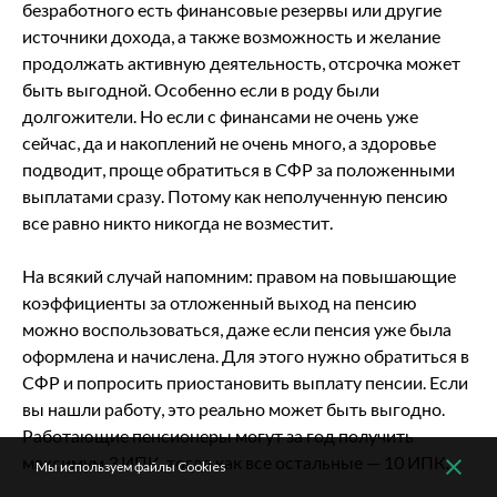
безработного есть финансовые резервы или другие
источники дохода, а также возможность и желание
продолжать активную деятельность, отсрочка может
быть выгодной. Особенно если в роду были
долгожители. Но если с финансами не очень уже
сейчас, да и накоплений не очень много, а здоровье
подводит, проще обратиться в СФР за положенными
выплатами сразу. Потому как неполученную пенсию
все равно никто никогда не возместит.
На всякий случай напомним: правом на повышающие
коэффициенты за отложенный выход на пенсию
можно воспользоваться, даже если пенсия уже была
оформлена и начислена. Для этого нужно обратиться в
СФР и попросить приостановить выплату пенсии. Если
вы нашли работу, это реально может быть выгодно.
Работающие пенсионеры могут за год получить
максимум 3 ИПК, тогда как все остальные — 10 ИПК.
Мы используем файлы Cookies