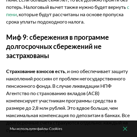
потерь. Налоговый
вычет также нужно будет вернуть
с
пени
, которые будут рассчитаны на основе пропуска
срока уплаты подоходного налога.
Миф 9: сбережения в программе
долгосрочных сбережений не
застрахованы
Страхование взносов есть
, и оно обеспечивает защиту
накоплений россиян от проблем негосударственного
пенсионного фонда. В случае ликвидации НПФ
Агентство по страхованию вкладов (АСВ)
компенсирует участникам программы средства в
размере до 2,8 млн рублей. Это вдвое больше, чем
максимальная компенсация по депозитам в банках. Все
долгосрочные счета страхуются отдельно: каждый на
Мы используем файлы Cookies
сумму до 2,8 млн рублей.