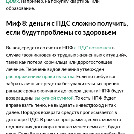
целях
. Например, на покупку квартиры или
образование.
Миф 8: деньги с ПДС сложно получить,
если будут проблемы со здоровьем
Вывод средств со счета в НПФ
с ПДС возможен
в
случае «возникновения трудных жизненных ситуаций»,
таких как потеря кормильца или дорогостоящее
лечение. Перечень видов лечения утвержден
распоряжением правительства
. Если потребуется
забрать личные средства без уважительных причин
раньше срока окончания договора, деньги НПФ будут
возвращены
выкупной суммой
. То есть НПФ будет
вправе взять пеню, не выдавать инвестдоход и так
далее. Порядок возврата средств прописывается в
договоре ПДС. В рамках программы, если с момента
подписания договора прошло менее семи лет, будут
пени. Если больше семи лет, то все должно пройти без