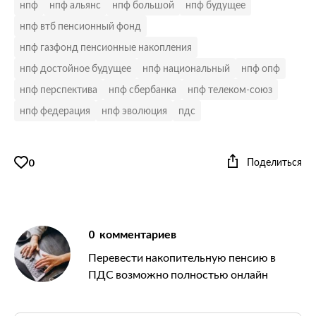
нпф
нпф альянс
нпф большой
нпф будущее
нпф втб пенсионный фонд
нпф газфонд пенсионные накопления
нпф достойное будущее
нпф национальный
нпф опф
нпф перспектива
нпф сбербанка
нпф телеком-союз
нпф федерация
нпф эволюция
пдс
Поделиться
0
0
комментариев
Перевести накопительную пенсию в
ПДС возможно полностью онлайн