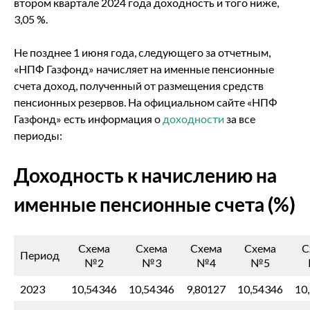
втором квартале 2024 года доходность и того ниже,
3,05 %.
Не позднее 1 июня года, следующего за отчетным,
«НПФ Газфонд» начисляет на именные пенсионные
счета доход, полученный от размещения средств
пенсионных резервов. На официальном сайте «НПФ
Газфонд» есть информация о
доходности
за все
периоды:
Доходность к начислению на
именные пенсионные счета (%)
Схема
Схема
Схема
Схема
С
Период
№2
№3
№4
№5
2023
10,54346
10,54346
9,80127
10,54346
10