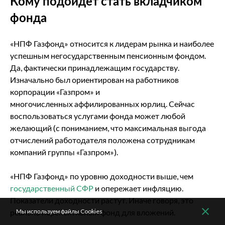
Кому подойдет стать вкладчиком
фонда
«НПФ Газфонд» относится к лидерам рынка и наиболее
успешным негосударственным пенсионным фондом.
Да, фактически принадлежащим государству.
Изначально был ориентирован на работников
корпорации «Газпром» и
многочисленных аффилированных юрлиц. Сейчас
воспользоваться услугами фонда может любой
желающий (с пониманием, что максимальная выгода
отчислений работодателя положена сотрудникам
компаний группы «Газпром»).
«НПФ Газфонд» по уровню доходности выше, чем
государственный СФР
и опережает инфляцию.
Показатели доходности растут. Иначе говоря, это
Мы используем файлы Cookies
реально перспективный фонд для вложений.