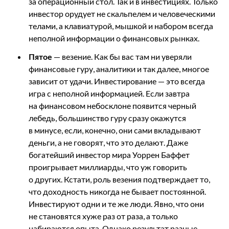
за операционный стол. Так и в инвестициях. Только
инвестор орудует не скальпелем и человеческими
телами, а клавиатурой, мышкой и набором всегда
неполной информации о финансовых рынках.
Пятое
— везение. Как бы вас там ни уверяли
финансовые гуру, аналитики и так далее, многое
зависит от удачи. Инвестирование — это всегда
игра с неполной информацией. Если завтра
на финансовом небосклоне появится черный
лебедь, большинство гуру сразу окажутся
в минусе, если, конечно, они сами вкладывают
деньги, а не говорят, что это делают. Даже
богатейший инвестор мира Уоррен Баффет
проигрывает миллиарды, что уж говорить
о других. Кстати, роль везения подтверждает то,
что доходность никогда не бывает постоянной.
Инвестируют одни и те же люди. Явно, что они
не становятся хуже раз от раза, а только
набираются опыта. Однако результат разные,