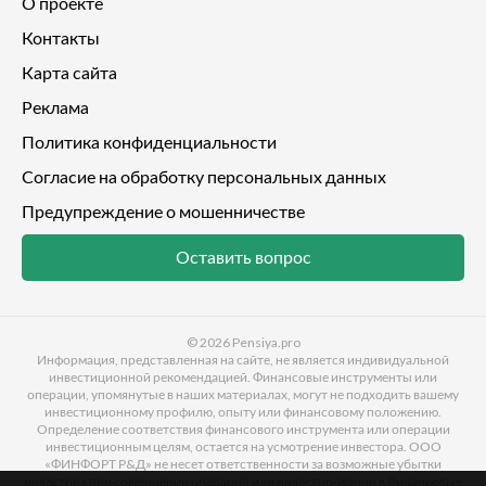
О проекте
Контакты
Карта сайта
Реклама
Политика конфиденциальности
Согласие на обработку персональных данных
Предупреждение о мошенничестве
Оставить вопрос
© 2026
Pensiya.pro
Информация, представленная на сайте, не является индивидуальной
инвестиционной рекомендацией. Финансовые инструменты или
операции, упомянутые в наших материалах, могут не подходить вашему
инвестиционному профилю, опыту или финансовому положению.
Определение соответствия финансового инструмента или операции
инвестиционным целям, остается на усмотрение инвестора. ООО
«ФИНФОРТ Р&Д» не несет ответственности за возможные убытки
инвестора при совершении операций или инвестировании в финансовые