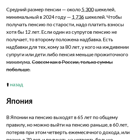
Средний размер пенсии — около
5 300
шекелей,
минимальный в 2024 году —
1 736
шекелей. Чтобы
получать пенсию по старости, надо платить взносы
хотя бы 12 лет. Если один из супругов пенсию не
получает, то второму положена надбавка. Есть
надбавки для тех, кому за 80 лет, у кого на иждивении
супруги или дети либо пенсия меньше прожиточного
минимума.
Совсем как в России, только суммы
побольше.
⬆️
назад
Япония
В Японии на пенсию выходят в 65 лет по общему
правилу, но можно выйти на пенсию раньше, в 60 лет,
потеряв при этом четверть ежемесячного дохода, или
позже, в 70 лет, и получать на четверть больше.