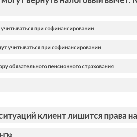
т учитываться при софинансировании
удут учитываться при софинансировании
вору обязательного пенсионного страхования
 ситуаций клиент лишится права н
й НПФ