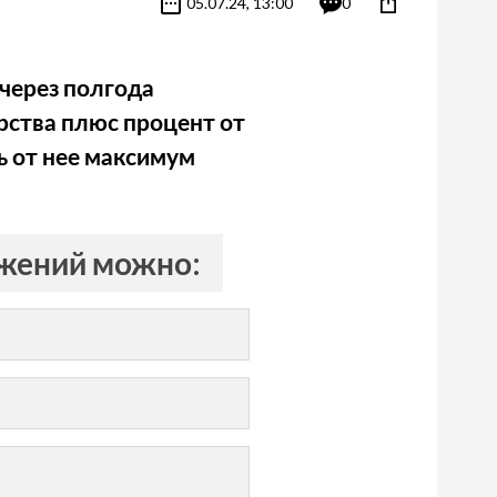
05.07.24, 13:00
0
через полгода
арства плюс процент от
ь от нее максимум
ежений можно: