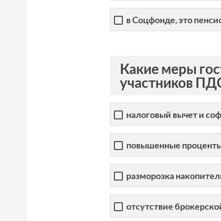
в Соцфонде, это пенс
Какие меры го
участников ПД
налоговый вычет и со
повышенные проценты 
разморозка накопител
отсутствие брокерско