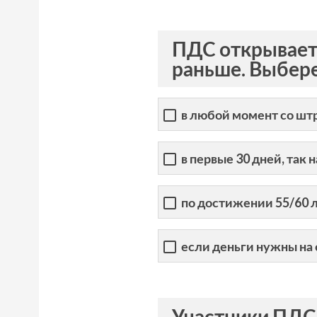
ПДС открываетс
раньше. Выбере
в любой момент со ш
в первые 30 дней, та
по достижении 55/60 
если деньги нужны на
Участники ПДС 