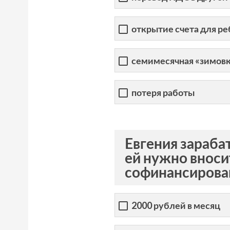
открытие счета для ре
семимесячная «зимовк
потеря работы
Евгения зараба
ей нужно вноси
софинансирован
2000 рублей в месяц