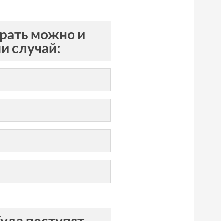
брать можно и
и случай:
Куда поступят