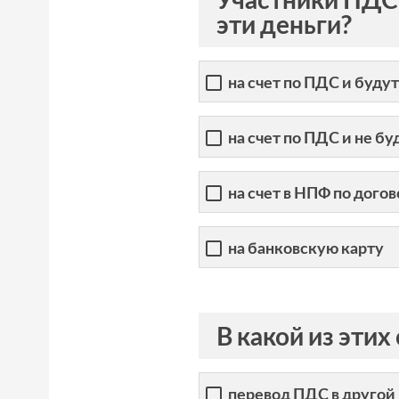
эти деньги?
на счет по ПДС и буду
на счет по ПДС и не б
на счет в НПФ по дого
на банковскую карту
В какой из этих
перевод ПДС в друго