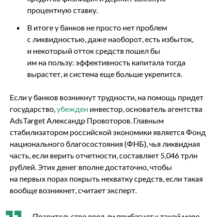
процентную ставку.
В итоге у банков не просто нет проблем
с ликвидностью, даже наоборот, есть избыток,
и некоторый отток средств пошел бы
им на пользу: эффективность капитала тогда
вырастет, и система еще больше укрепится.
Если у банков возникнут трудности, на помощь придет
государство,
убежден
инвестор, основатель агентства
AdsTarget Александр Провоторов. Главным
стабилизатором российской экономики является Фонд
национального благосостояния (ФНБ), чья ликвидная
часть, если верить отчетности, составляет 5,046 трлн
рублей. Этих денег вполне достаточно, чтобы
на первых порах покрыть нехватку средств, если такая
вообще возникнет, считает эксперт.
Правительство вряд ли прибегнет к такой мере,