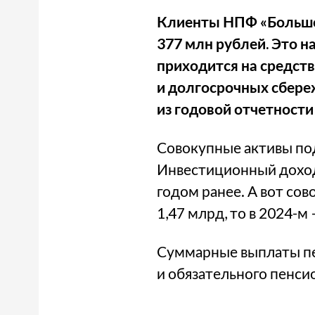
Клиенты НПФ «Большой»
377 млн рублей. Это н
приходится на средст
и долгосрочных сбереж
из годовой отчетности
Совокупные активы под
Инвестиционный доход 
годом ранее. А вот сов
1,47 млрд, то в 2024-м 
Суммарные выплаты пе
и обязательного пенси