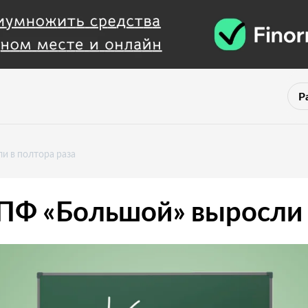
Р
и в полтора раза
ПФ «Большой» выросли в