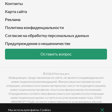
Контакты
Карта сайта
Реклама
Политика конфиденциальности
Согласие на обработку персональных данных
Предупреждение о мошенничестве
Оставить вопрос
© 2026
Pensiya.pro
Информация, представленная на сайте, не является индивидуальной
инвестиционной рекомендацией. Финансовые инструменты или
операции, упомянутые в наших материалах, могут не подходить вашему
инвестиционному профилю, опыту или финансовому положению.
Определение соответствия финансового инструмента или операции
инвестиционным целям, остается на усмотрение инвестора. ООО
«ФИНФОРТ Р&Д» не несет ответственности за возможные убытки
инвестора при совершении операций или инвестировании в финансовые
инструменты, упомянутые в материалах на данном сайте.
Мы используем файлы Cookies