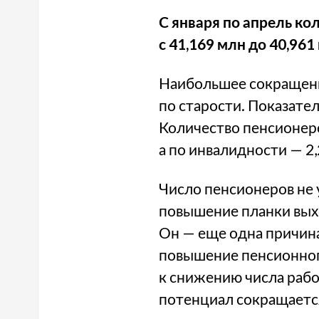
С января по апрель ко
с 41,169 млн до 40,96
Наибольшее сокращение
по старости. Показател
Количество пенсионеро
а по инвалидности — 2,
Число пенсионеров не у
повышение планки выхо
Он — еще одна причина
повышение пенсионного
к снижению числа рабо
потенциал сокращается