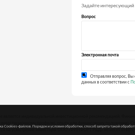
Задайте интересующий 
Вопрос
Электронная почта
Отправляя вопрос, Вы 
данных в соответствии с
По
не является индивидуальной инвестиционной рекомендацией. Финан
у инвестиционному профилю, опыту или финансовому положению. Оп
а Cookies-файлов. Порядок и условия обработки, способ запрета такой обрабо
тся на усмотрение инвестора. ООО «ФИНФОРТ Р&Д» не несет ответс