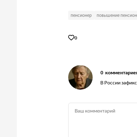
пенсионер
повышение пенсион
0
0
комментарие
В России зафик