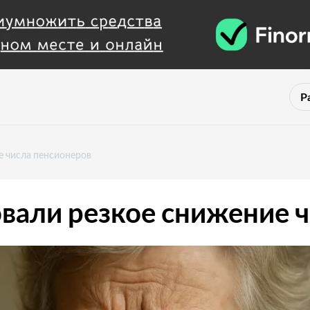
Р
е числа пенсионеров
овали резкое снижение 