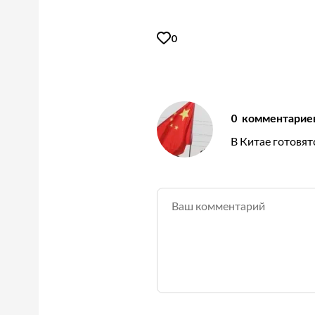
0
0
комментарие
В Китае готовя