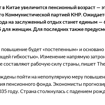
т в Китае увеличится
пенсионный возраст
— э
о Коммунистической партией КНР. Ожидаетс
да на заслуженный отдых станет единым — 6
55 для женщин. Для последних также предус
о повышение будет «постепенным» и основано
ющей гибкостью». Изменение напрямую затро
е составляют рабочую силу страны, пишет The
уждены пойти на непопулярную меру повышен
ния пенсионного фонда. Экономисты прогнози
2035 году. Страна столкнулась с падением ро