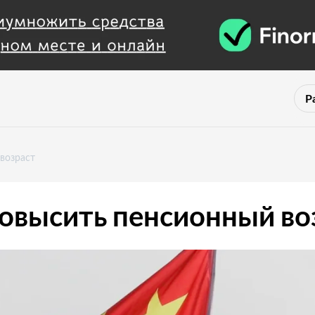
Р
 возраст
повысить пенсионный во