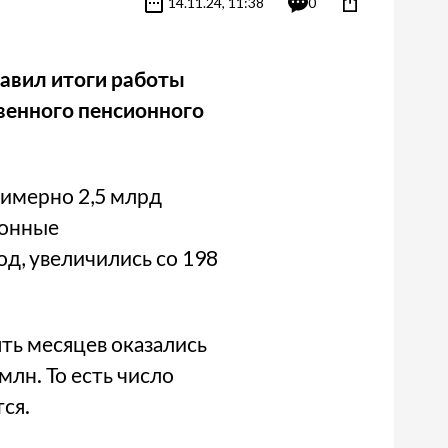
14.11.24, 11:38
0
авил итоги работы
твенного пенсионного
римерно 2,5 млрд
ионные
д, увеличились со 198
ть месяцев оказались
млн. То есть число
ся.