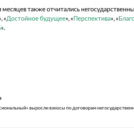
ти месяцев также отчитались негосударствен
», «
Достойное будущее
», «
Перспектива
», «
Благ
Б
».
в
иональный» выросли взносы по договорам негосударственн