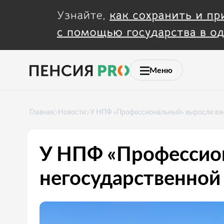
Меню
Главная
Новости
У НПФ «Профессиональный» выросли взн
У НПФ «Профессион
негосударственной