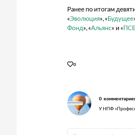
Ранее по итогам девя
«
Эволюция
», «
Будущее
Фонд
», «
Альянс
» и «
ПС
0
0
комментарие
У НПФ «Професс