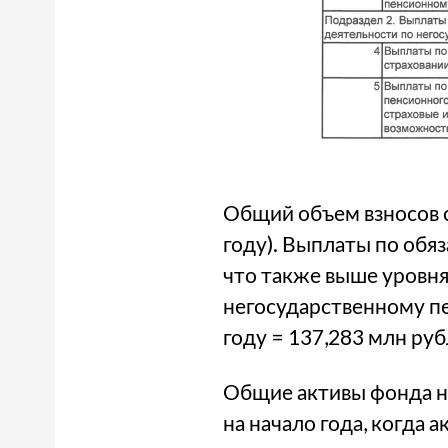
Общий объем взносов с
году). Выплаты по обя
что также выше уровня
негосударственному п
году = 137,283 млн руб
Общие активы фонда на
на начало года, когда 