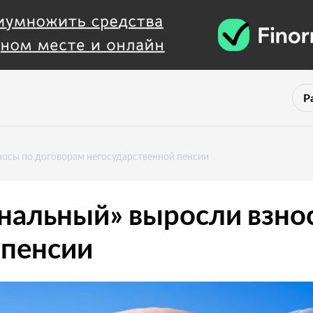
Р
осы по договорам негосударственной пенсии
альный» выросли взно
 пенсии