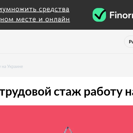
Р
у на Украине
 трудовой стаж работу н