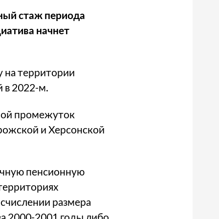
ный стаж периода
иатива начнет
у на территории
 в 2022-м.
ной промежуток
орожской и Херсонской
сячную пенсионную
 территориях
исчислении размера
за 2000-2001 годы либо