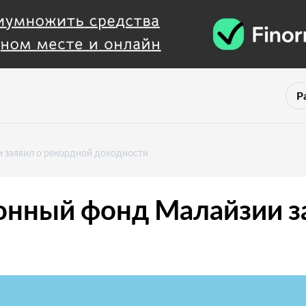
Р
 заявил о рекордной доходности
нный фонд Малайзии за