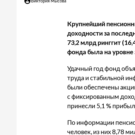
Виктория Мысова
Крупнейший пенсионны
доходности за последн
73,2 млрд ринггит (16
фонда была на уровне 
Удачный год фонд объ
труда и стабильной ин
были обеспечены акции
с фиксированным дохо
принесли 5,1 % прибыл
По информации пенсион
человек, из них 8,78 