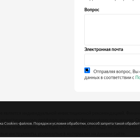
Вопрос
Электронная почта
Отправляя вопрос, Вы 
данных в соответствии с
По
не является индивидуальной инвестиционной рекомендацией. Финан
у инвестиционному профилю, опыту или финансовому положению. Оп
а Cookies-файлов. Порядок и условия обработки, способ запрета такой обрабо
тся на усмотрение инвестора. ООО «ФИНФОРТ Р&Д» не несет ответс
вые инструменты, упомянутые в материалах на данном сайте.