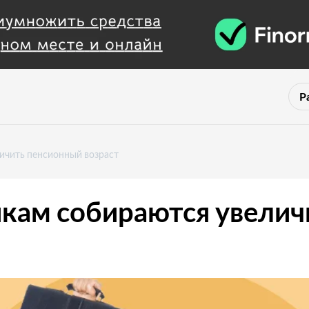
Р
ичить пенсионный возраст
кам собираются увелич