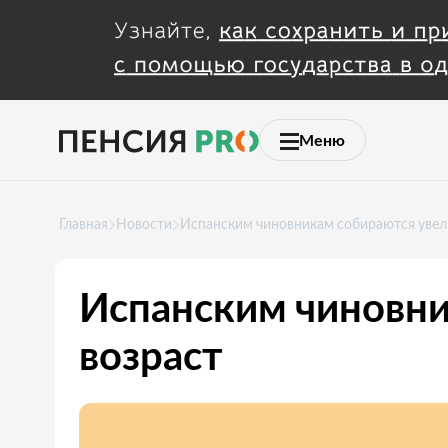
Меню
Главная
Новости
Испанским чиновникам собираются увел
Испанским чиновни
возраст