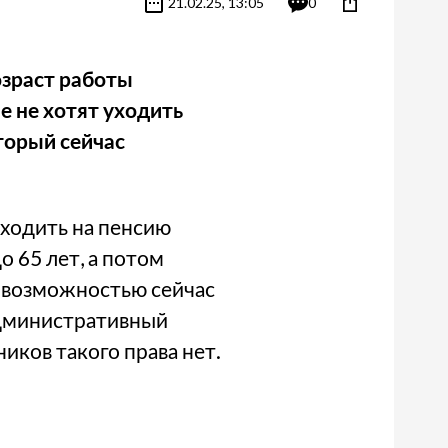
21.02.25, 13:05
0
озраст работы
е не хотят уходить
торый сейчас
ходить на пенсию
 65 лет, а потом
й возможностью сейчас
административный
иков такого права нет.