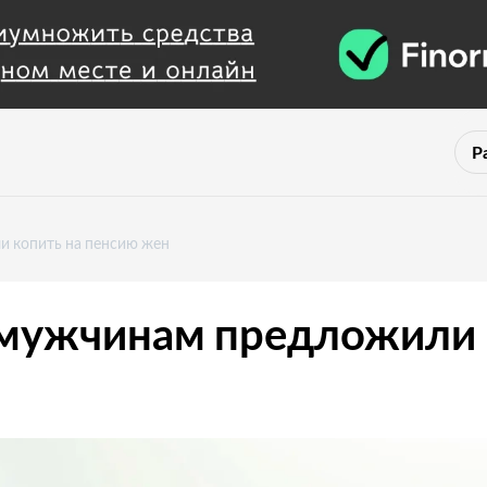
Р
 копить на пенсию жен
мужчинам предложили к