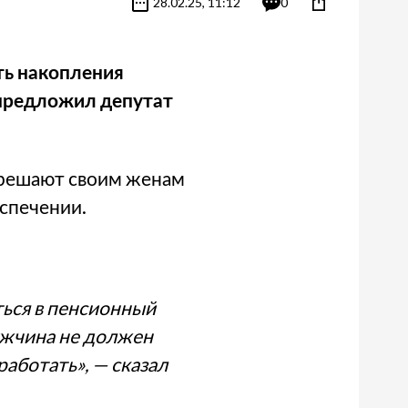
28.02.25, 11:12
0
ть накопления
 предложил депутат
зрешают своим женам
еспечении.
ться в пенсионный
ужчина не должен
работать», — сказал