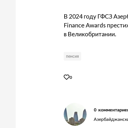
В 2024 году ГФСЗ Азе
Finance Awards прести
в Великобритании.
пенсия
0
0
комментарие
Азербайджански