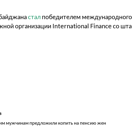
рбайджана
стал
победителем международного к
жной организации International Finance со шт
в
м мужчинам предложили копить на пенсию жен