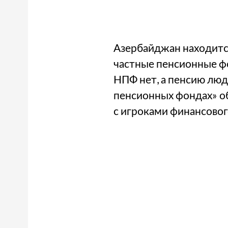
Азербайджан находится
частные пенсионные фо
НПФ нет, а пенсию люд
пенсионных фондах» о
с игроками финансовог