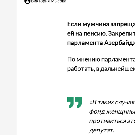
Виктория Мысова
Если мужчина запрещае
ей на пенсию. Закрепи
парламента Азербайд
По мнению парламента
работать, в дальнейше
«В таких случа
фонд женщины. 
противиться это
депутат.