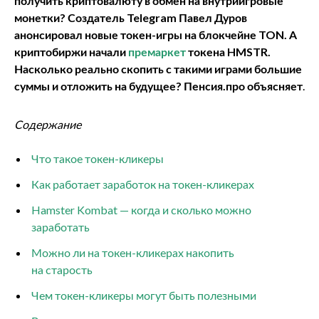
получить криптовалюту в обмен на внутриигровые
монетки? Создатель Telegram Павел Дуров
анонсировал новые токен-игры на блокчейне TON. А
криптобиржи начали
премаркет
токена HMSTR.
Насколько реально скопить с такими играми большие
суммы и отложить на будущее
? Пенсия.про объясняет
.
Содержание
Что такое токен-кликеры
Как работает заработок на токен-кликерах
Hamster Kombat — когда и сколько можно
заработать
Можно ли на токен-кликерах накопить
на старость
Чем токен-кликеры могут быть полезными