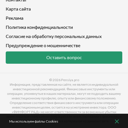
Карта сайта
Реклама
Политика конфиденциальности
Согласие на обработку персональных данных
Предупреждение о мошенничестве
Оставить вопрос
© 2026
Pensiya.pro
Информация, представленная на сайте, не является индивидуальной
инвестиционной рекомендацией. Финансовые инструменты или
операции, упомянутые в наших материалах, могут не подходить вашему
инвестиционному профилю, опыту или финансовому положению.
Определение соответствия финансового инструмента или операции
инвестиционным целям, остается на усмотрение инвестора. ООО
«ФИНФОРТ Р&Д» не несет ответственности за возможные убытки
инвестора при совершении операций или инвестировании в финансовые
инструменты, упомянутые в материалах на данном сайте.
Мы используем файлы Cookies